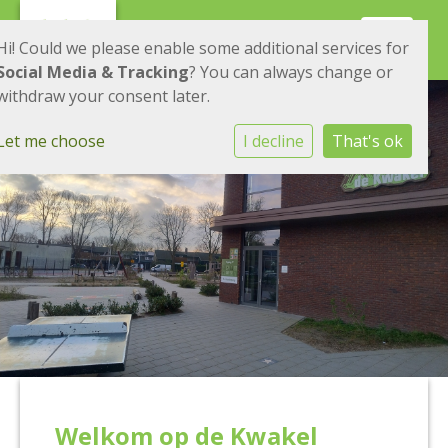
Toggle 
Hi! Could we please enable some additional services for
Social Media & Tracking
? You can always change or
withdraw your consent later.
Let me choose
I decline
That's ok
Welkom op de Kwakel